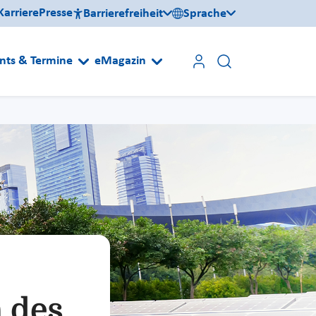
Karriere
Presse
Barrierefreiheit
Sprache
nts & Termine
eMagazin
 des