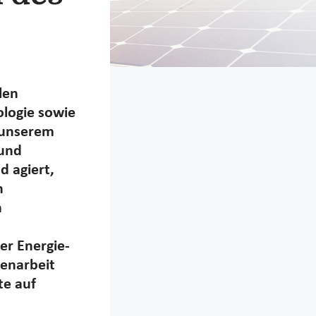
len
ologie sowie
t unserem
 und
d agiert,
n
n
er Energie-
enarbeit
te auf