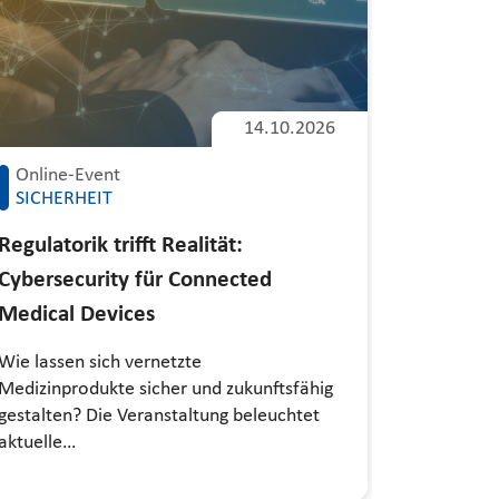
Messe
14.10.2026
SICHER
Online-Event
it-sa E
SICHERHEIT
Auch in di
Regulatorik trifft Realität:
Cybersecu
Cybersecurity für Connected
Gemeinsch
vertreten
Medical Devices
Wie lassen sich vernetzte
Medizinprodukte sicher und zukunftsfähig
gestalten? Die Veranstaltung beleuchtet
aktuelle…