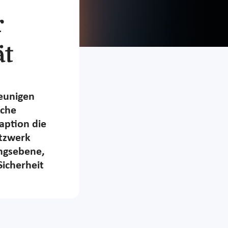
r
ät
leunigen
sche
aption die
etzwerk
ungsebene,
Sicherheit