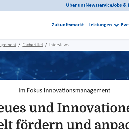
Über uns
Newsservice
Jobs & 
Zukunftsmarkt
Leistungen
Eve
nagement
Fachartikel
Interviews
Im Fokus Innovationsmanagement
eues und Innovation
elt fördern und anp