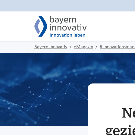
Bayern Innovativ
eMagazin
# innovationsma
N
gezi