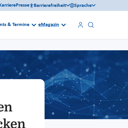
Karriere
Presse
Barrierefreiheit
Sprache
nts & Termine
eMagazin
en
acken