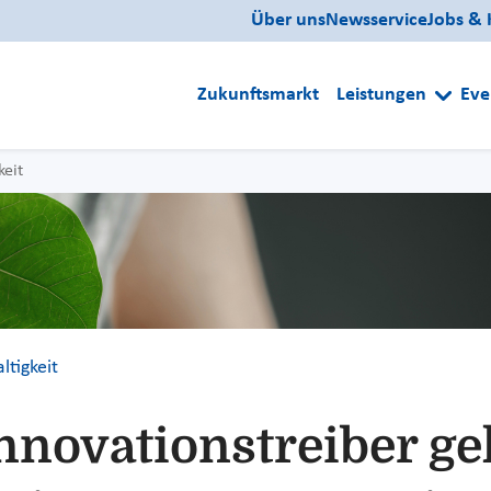
Über uns
Newsservice
Jobs & 
Zukunftsmarkt
Leistungen
Eve
keit
ltigkeit
Innovationstreiber g