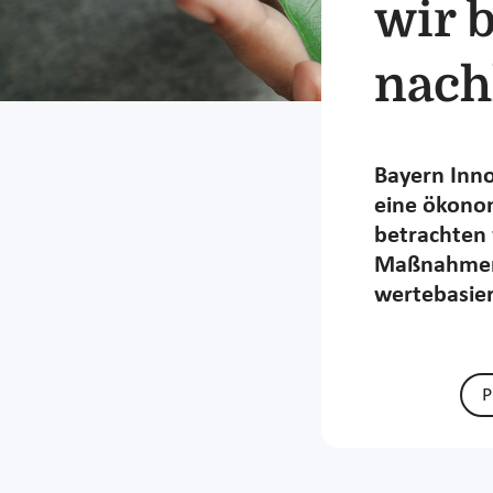
wir 
nachh
Bayern Inno
eine ökonom
betrachten 
Maßnahmen 
wertebasier
P