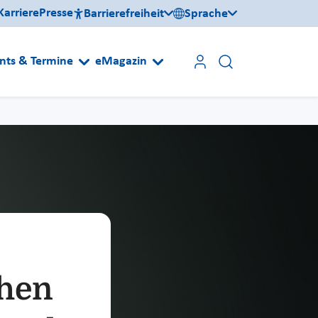
Karriere
Presse
Barrierefreiheit
Sprache
nts & Termine
eMagazin
ehen