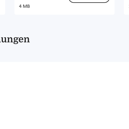
4 MB
chungen