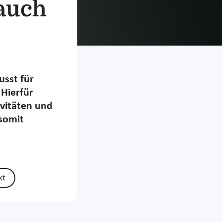
 auch
sst für
 Hierfür
ivitäten und
somit
kt