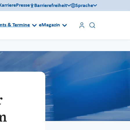
Karriere
Presse
Barrierefreiheit
Sprache
nts & Termine
eMagazin
r
m