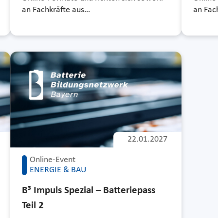
an Fachkräfte aus…
an Fac
22.01.2027
Online-Event
ENERGIE & BAU
B³ Impuls Spezial – Batteriepass
Teil 2