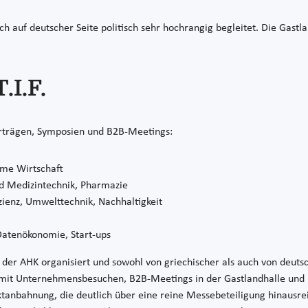
uch auf deutscher Seite politisch sehr hochrangig begleitet. Die Gas
.I.F.
orträgen, Symposien und B2B-Meetings:
time Wirtschaft
nd Medizintechnik, Pharmazie
zienz, Umwelttechnik, Nachhaltigkeit
 Datenökonomie, Start-ups
 AHK organisiert und sowohl von griechischer als auch von deutscher
mit Unternehmensbesuchen, B2B-Meetings in der Gastlandhalle und 
tanbahnung, die deutlich über eine reine Messebeteiligung hinausre