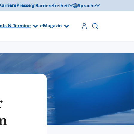
Karriere
Presse
Barrierefreiheit
Sprache
nts & Termine
eMagazin
r
m