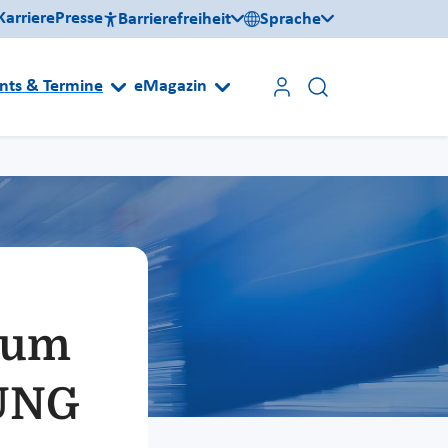
Karriere
Presse
Barrierefreiheit
Sprache
nts & Termine
eMagazin
 um
UNG