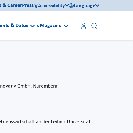
s & Career
Press
Accessibility
Language
ents & Dates
eMagazine
Innovativ GmbH, Nuremberg
riebswirtschaft an der Leibniz Universität