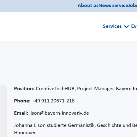
About us
News service
Job
Services
Ev
Position:
CreativeTechHUB, Project Manager, Bayern 
Phone:
+49 911 20671-218
Email:
lison@bayern-innovativ.de
Johanna Lison studierte Germanistik, Geschichte und Bet
Hannover.