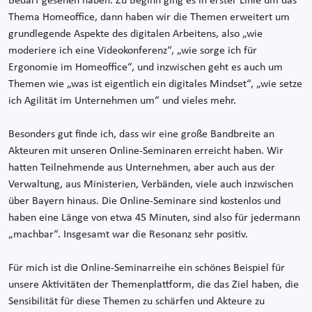
Bedarf gesehen haben. Zu Beginn ging es in erster Linie um das
Thema Homeoffice, dann haben wir die Themen erweitert um
grundlegende Aspekte des digitalen Arbeitens, also „wie
moderiere ich eine Videokonferenz“, „wie sorge ich für
Ergonomie im Homeoffice“, und inzwischen geht es auch um
Themen wie „was ist eigentlich ein digitales Mindset“, „wie setze
ich Agilität im Unternehmen um“ und vieles mehr.
Besonders gut finde ich, dass wir eine große Bandbreite an
Akteuren mit unseren Online-Seminaren erreicht haben. Wir
hatten Teilnehmende aus Unternehmen, aber auch aus der
Verwaltung, aus Ministerien, Verbänden, viele auch inzwischen
über Bayern hinaus. Die Online-Seminare sind kostenlos und
haben eine Länge von etwa 45 Minuten, sind also für jedermann
„machbar“. Insgesamt war die Resonanz sehr positiv.
Für mich ist die Online-Seminarreihe ein schönes Beispiel für
unsere Aktivitäten der Themenplattform, die das Ziel haben, die
Sensibilität für diese Themen zu schärfen und Akteure zu