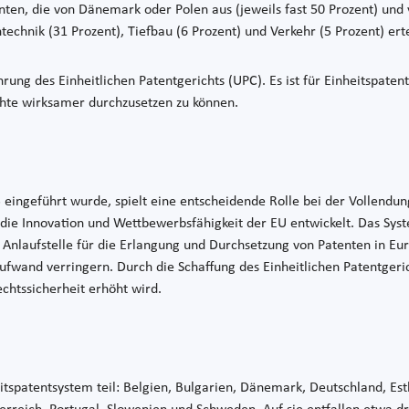
enten, die von Dänemark oder Polen aus (jeweils fast 50 Prozent) und 
chnik (31 Prozent), Tiefbau (6 Prozent) und Verkehr (5 Prozent) erte
rung des Einheitlichen Patentgerichts (UPC). Es ist für Einheitspate
chte wirksamer durchzusetzen zu können.
3 eingeführt wurde, spielt eine entscheidende Rolle bei der Vollend
 die Innovation und Wettbewerbsfähigkeit der EU entwickelt. Das Sys
e Anlaufstelle für die Erlangung und Durchsetzung von Patenten in 
fwand verringern. Durch die Schaffung des Einheitlichen Patentgeri
chtssicherheit erhöht wird.
patentsystem teil: Belgien, Bulgarien, Dänemark, Deutschland, Estlan