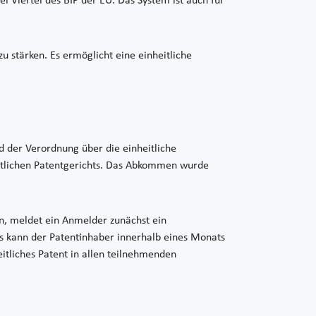
i Viertel des BIP der EU. Das System ist auch für
u stärken. Es ermöglicht eine einheitliche
d der Verordnung über die einheitliche
itlichen Patentgerichts. Das Abkommen wurde
n, meldet ein Anmelder zunächst ein
s kann der Patentinhaber innerhalb eines Monats
itliches Patent in allen teilnehmenden