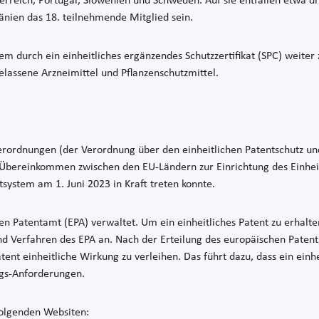
rreich, Portugal, Slowenien und Schweden. Auf sie entfallen etwa dre
änien das 18. teilnehmende Mitglied sein.
 durch ein einheitliches ergänzendes Schutzzertifikat (SPC) weiter z
lassene Arzneimittel und Pflanzenschutzmittel.
erordnungen (der Verordnung über den einheitlichen Patentschutz un
n Übereinkommen zwischen den EU-Ländern zur Einrichtung des Einhe
ntsystem am 1. Juni 2023 in Kraft treten konnte.
Patentamt (EPA) verwaltet. Um ein einheitliches Patent zu erhalte
nd Verfahren des EPA an. Nach der Erteilung des europäischen Patent
nt einheitliche Wirkung zu verleihen. Das führt dazu, dass ein einhe
ungs-Anforderungen.
folgenden Websiten: