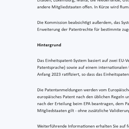
Litauen, Luxemburg, Malta, die Niederlande, Öste
andere Mitgliedstaaten offen. In Kürze wird Rum
Die Kommission beabsichtigt außerdem, das System
Erweiterung der Patentrechte für bestimmte zuge
Hintergrund
Das Einheitspatent-System basiert auf zwei EU-V
Patentsprache) sowie auf einem internationale
Anfang 2023 ratifiziert, so dass das Einheitspate
Die Patentanmeldungen werden vom Europäischen 
europäisches Patent nach den üblichen Regeln u
nach der Erteilung beim EPA beantragen, dem Pate
Mitgliedstaaten gilt - ohne zusätzliche Validier
Weiterführende Informationen erhalten Sie auf 