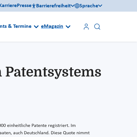
Karriere
Presse
Barrierefreiheit
Sprache
nts & Termine
eMagazin
en Patentsystems
00 einheitliche Patente registriert. Im
dstaaten, auch Deutschland. Diese Quote nimmt