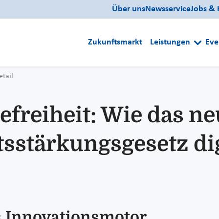
Über uns
Newsservice
Jobs & 
Zukunftsmarkt
Leistungen
Eve
etail
refreiheit: Wie das n
tsstärkungsgesetz di
ls Innovationsmotor