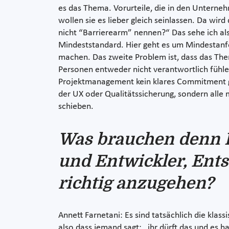
es das Thema. Vorurteile, die in den Unterneh
wollen sie es lieber gleich seinlassen. Da wir
nicht “Barrierearm” nennen?“ Das sehe ich als s
Mindeststandard. Hier geht es um Mindestanfo
machen. Das zweite Problem ist, dass das Th
Personen entweder nicht verantwortlich fühlen
Projektmanagement kein klares Commitment gibt
der UX oder Qualitätssicherung, sondern alle
schieben.
Was brauchen denn P
und Entwickler, Ent
richtig anzugehen?
Annett Farnetani: Es sind tatsächlich die kla
also dass jemand sagt: „ihr dürft das und es ha