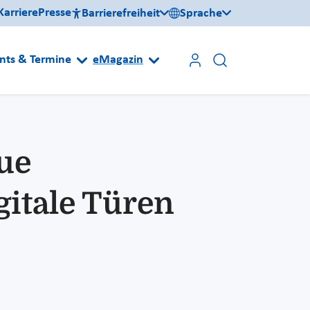
Karriere
Presse
Barrierefreiheit
Sprache
nts & Termine
eMagazin
eue
gitale Türen