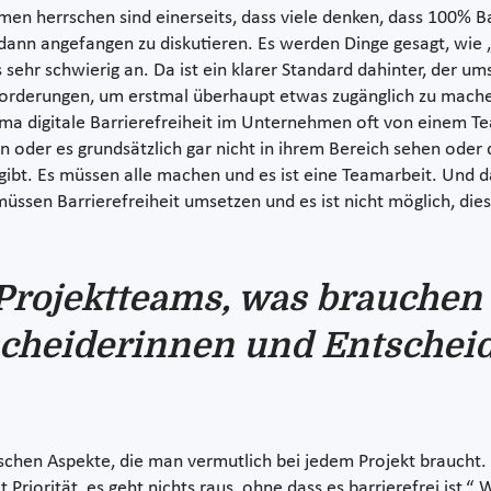
men herrschen sind einerseits, dass viele denken, dass 100% Ba
d dann angefangen zu diskutieren. Es werden Dinge gesagt, wie 
ehr schwierig an. Da ist ein klarer Standard dahinter, der umse
rderungen, um erstmal überhaupt etwas zugänglich zu machen, 
ema digitale Barrierefreiheit im Unternehmen oft von einem 
 oder es grundsätzlich gar nicht in ihrem Bereich sehen oder
. Es müssen alle machen und es ist eine Teamarbeit. Und das 
 müssen Barrierefreiheit umsetzen und es ist nicht möglich, d
rojektteams, was brauchen
scheiderinnen und Entschei
ssischen Aspekte, die man vermutlich bei jedem Projekt brauch
t Priorität, es geht nichts raus, ohne dass es barrierefrei ist