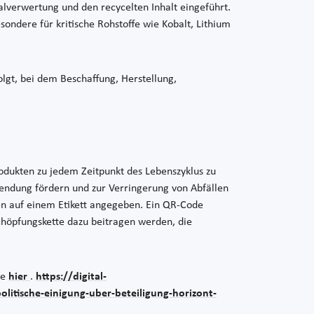
alverwertung und den recycelten Inhalt eingeführt.
ondere für kritische Rohstoffe wie Kobalt, Lithium
olgt, bei dem Beschaffung, Herstellung,
odukten zu jedem Zeitpunkt des Lebenszyklus zu
wendung fördern und zur Verringerung von Abfällen
en auf einem Etikett angegeben. Ein QR-Code
schöpfungskette dazu beitragen werden, die
ie
hier
.
https://digital-
litische-einigung-uber-beteiligung-horizont-