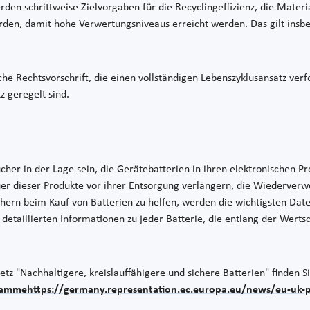
en schrittweise Zielvorgaben für die Recyclingeffizienz, die Materi
den, damit hohe Verwertungsniveaus erreicht werden. Das gilt insbes
he Rechtsvorschrift, die einen vollständigen Lebenszyklusansatz verf
 geregelt sind.
er in der Lage sein, die Gerätebatterien in ihren elektronischen Pr
uer dieser Produkte vor ihrer Entsorgung verlängern, die Wiederver
ern beim Kauf von Batterien zu helfen, werden die wichtigsten Dat
detaillierten Informationen zu jeder Batterie, die entlang der Wert
tz "Nachhaltigere, kreislauffähigere und sichere Batterien" finden S
gramme
https://germany.representation.ec.europa.eu/news/eu-uk-po