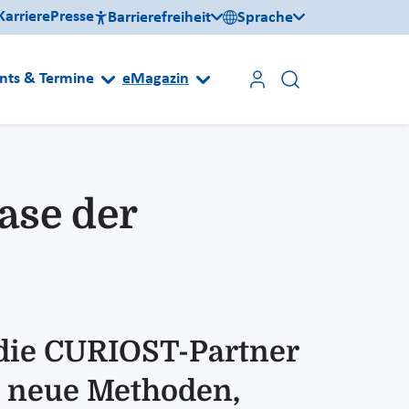
Karriere
Presse
Barrierefreiheit
Sprache
nts & Termine
eMagazin
ase der
n die CURIOST-Partner
n neue Methoden,