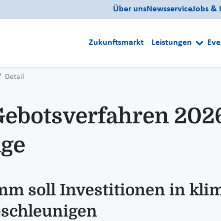
Über uns
Newsservice
Jobs & 
Zukunftsmarkt
Leistungen
Eve
Detail
ebotsverfahren 2026
äge
m soll Investitionen in kli
eschleunigen