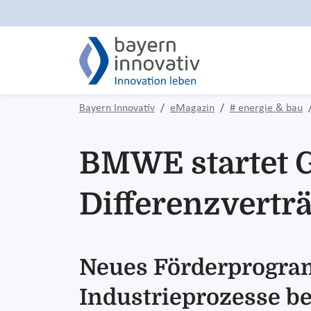
Bayern Innovativ
eMagazin
# energie & bau
BMWE startet G
Differenzvertr
Neues Förderprogram
Industrieprozesse b