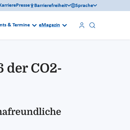
Karriere
Presse
Barrierefreiheit
Sprache
nts & Termine
eMagazin
 der CO2-
mafreundliche