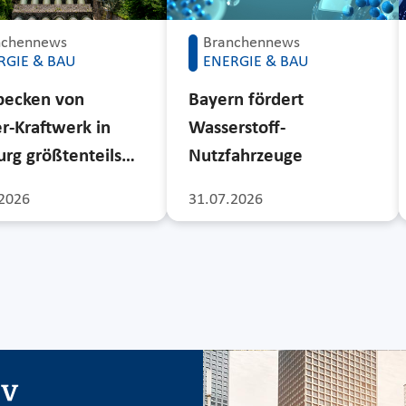
nchennews
Branchennews
RGIE & BAU
ENERGIE & BAU
becken von
Bayern fördert
r-Kraftwerk in
Wasserstoff-
rg größtenteils…
Nutzfahrzeuge
2026
31.07.2026
iv