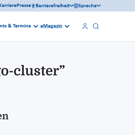
Karriere
Presse
Barrierefreiheit
Sprache
nts & Termine
eMagazin
o-cluster”
en