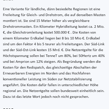
Eine Variante für ländliche, dünn besiedelte Regionen ist eine
Freileitung für Gleich- und Drehstrom, die auf denselben Masten
montiert ist. Sie sind 15 Meter höher als vergleichbare
Drehstrommasten. Ein Kilometer Hybridleitung kostet ca. 2 Mio.
€, die Gleichstromleitung kostet 500.000 € . Die Kosten von
einem Kilometer Erdkabel liegen bei 8 bis 10 Mio €. Erdkabel
sind um den Faktor 4 bis 5 teurer als Freileitungen. Der Süd-Link
und der Süd-Ost-Link kosten 15 Mrd. €. Die Netzentgelte für die
Höchstspannung sollen bei TenneT um 80%, bei 50Hertz um 40%
und bei Amprion um 12% steigen. Als Begründung werden die
Kosten für den Redispatch, das gleichzeitige Abschalten der
Erneuerbaren Energien im Norden und das Hochfahren
konventioneller Leistung im Süden zur Netzstabilisierung
angeführt. Die Kosten dafür fallen in unterschiedlicher Höhe
regional an. Die Netzentgelte sollen bundesweit einheitlich sein.
Dazu ist das letzte Wort jedoch noch nicht gesprochen.