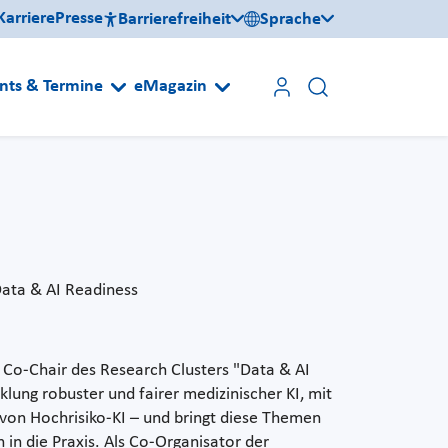
Karriere
Presse
Barrierefreiheit
Sprache
nts & Termine
eMagazin
Data & AI Readiness
nd Co-Chair des Research Clusters "Data & AI
lung robuster und fairer medizinischer KI, mit
 von Hochrisiko-KI – und bringt diese Themen
in die Praxis. Als Co-Organisator der