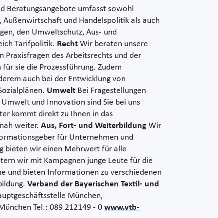
d Beratungsangebote umfasst sowohl
k, Außenwirtschaft und Handelspolitik als auch
ngen, den Umweltschutz, Aus- und
ich Tarifpolitik.
Recht
Wir beraten unsere
n Praxisfragen des Arbeitsrechts und der
 für sie die Prozessführung. Zudem
nderem auch bei der Entwicklung von
Sozialplänen.
Umwelt
Bei Fragestellungen
 Umwelt und Innovation sind Sie bei uns
ter kommt direkt zu Ihnen in das
snah weiter.
Aus, Fort- und Weiterbildung
Wir
formationsgeber für Unternehmen und
g bieten wir einen Mehrwert für alle
tern wir mit Kampagnen junge Leute für die
he und bieten Informationen zu verschiedenen
bildung.
Verband der Bayerischen Textil- und
uptgeschäftsstelle München,
München Tel.: 089 212149 - 0
www.vtb-