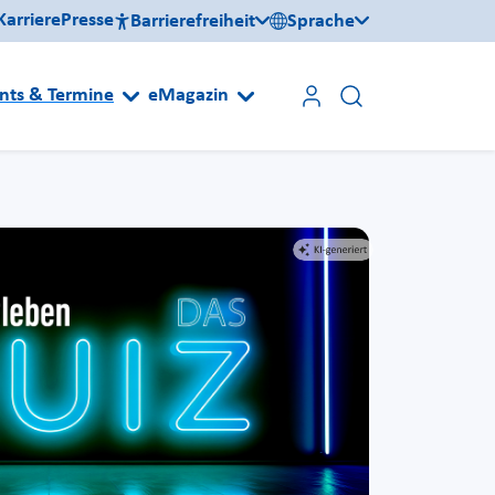
Karriere
Presse
Barrierefreiheit
Sprache
nts & Termine
eMagazin