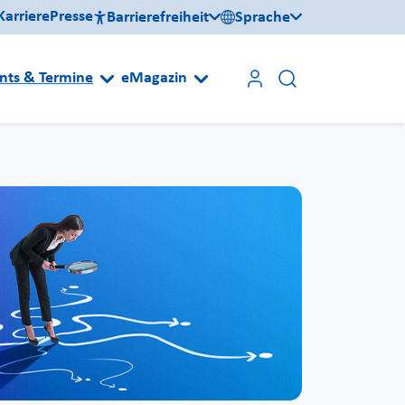
Karriere
Presse
Barrierefreiheit
Sprache
nts & Termine
eMagazin