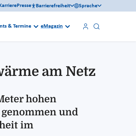
Karriere
Presse
Barrierefreiheit
Sprache
nts & Termine
eMagazin
wärme am Netz
Meter hohen
eb genommen und
heit im