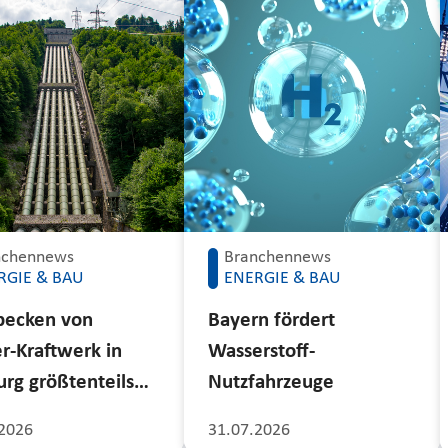
nchennews
Branchennews
RGIE & BAU
ENERGIE & BAU
becken von
Bayern fördert
r-Kraftwerk in
Wasserstoff-
rg größtenteils…
Nutzfahrzeuge
2026
31.07.2026