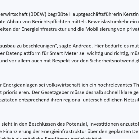
serwirtschaft (BDEW) begrüßte Hauptgeschäftsführerin Kerst
te Abbau von Berichtspflichten mittels Beweislastumkehr ein ric
eiten der Energieinfrastruktur und die Mobilisierung von priva
etzausbau zu beschleunigen“, sagte Andreae. Hier bedürfe es mu
 Datenplattform für Smart Meter sei wichtig und richtig, mü
 vor allem auch mit Respekt vor den Sicherheitsnotwendigkeit
 Energieanlagen sei volkswirtschaftlich ein hochrelevantes T
riorisieren. Der Gesetzgeber müsse deshalb schnell klare ges
azitäten entsprechend ihren regional unterschiedlichen Netzs
eht in den Beschlüssen das Potenzial, Investitionen anzusto
e Finanzierung der Energieinfrastruktur über den geplanten Deu