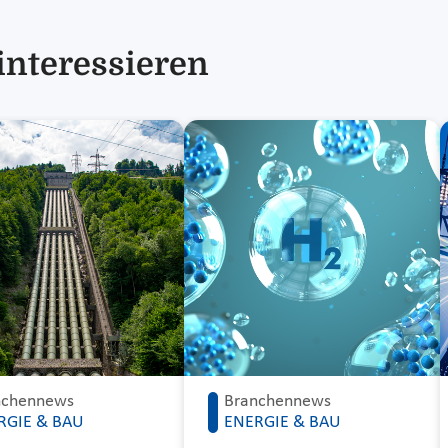
interessieren
nchennews
Branchennews
RGIE & BAU
ENERGIE & BAU