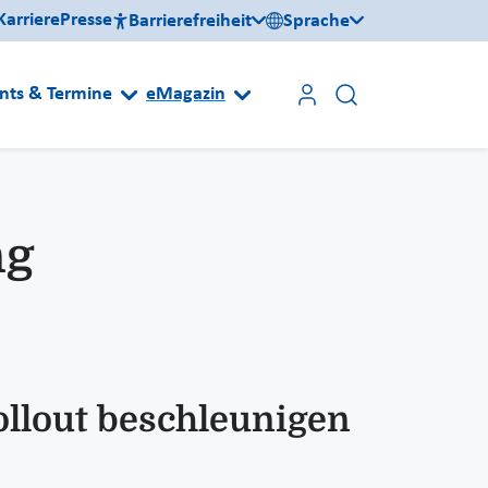
Karriere
Presse
Barrierefreiheit
Sprache
nts & Termine
eMagazin
ng
ollout beschleunigen