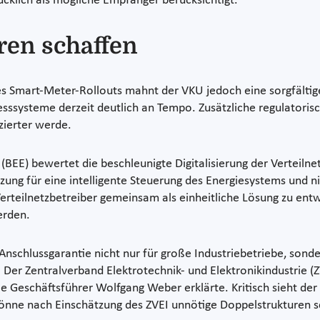
lich als mögliche Empfänger berücksichtigt.
ren schaffen
es Smart-Meter-Rollouts mahnt der VKU jedoch eine sorgfältig
sssysteme derzeit deutlich an Tempo. Zusätzliche regulatorisch
zierter werde.
EE) bewertet die beschleunigte Digitalisierung der Verteilnet
zung für eine intelligente Steuerung des Energiesystems und ni
rteilnetzbetreiber gemeinsam als einheitliche Lösung zu ent
erden.
e Anschlussgarantie nicht nur für große Industriebetriebe, son
 Der Zentralverband Elektrotechnik- und Elektronikindustrie (
ie Geschäftsführer Wolfgang Weber erklärte. Kritisch sieht der
önne nach Einschätzung des ZVEI unnötige Doppelstrukturen s