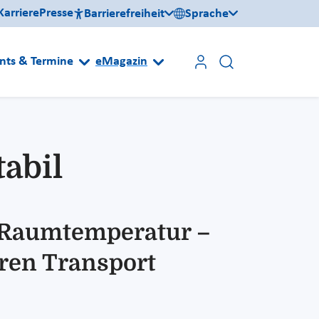
Karriere
Presse
Barrierefreiheit
Sprache
nts & Termine
eMagazin
abil
ei Raumtemperatur –
eren Transport