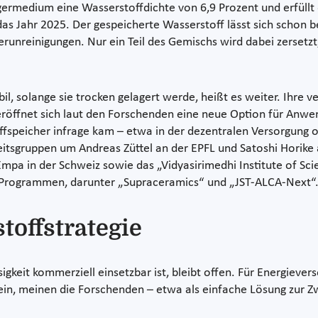
ermedium eine Wasserstoffdichte von 6,9 Prozent und erfüllt
as Jahr 2025. Der gespeicherte Wasserstoff lässt sich schon be
Verunreinigungen. Nur ein Teil des Gemischs wird dabei zerset
il, solange sie trocken gelagert werde, heißt es weiter. Ihre v
röffnet sich laut den Forschenden eine neue Option für Anwe
ffspeicher infrage kam – etwa in der dezentralen Versorgung 
tsgruppen um Andreas Züttel an der EPFL und Satoshi Horike an
mpa in der Schweiz sowie das „Vidyasirimedhi Institute of Sci
 Programmen, darunter „Supraceramics“ und „JST-ALCA-Next“
toffstrategie
keit kommerziell einsetzbar ist, bleibt offen. Für Energiever
in, meinen die Forschenden – etwa als einfache Lösung zur Zw