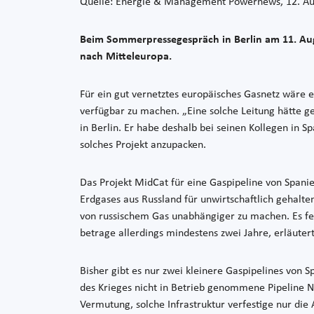
Quelle: Energie & Management Powernews, 12. Au
Beim Sommerpressegespräch in Berlin am 11. Augu
nach Mitteleuropa.
Für ein gut vernetztes europäisches Gasnetz wäre e
verfügbar zu machen. „Eine solche Leitung hätte g
in Berlin. Er habe deshalb bei seinen Kollegen in 
solches Projekt anzupacken.
Das Projekt MidCat für eine Gaspipeline von Spanie
Erdgases aus Russland für unwirtschaftlich gehalte
von russischem Gas unabhängiger zu machen. Es fehl
betrage allerdings mindestens zwei Jahre, erläutert
Bisher gibt es nur zwei kleinere Gaspipelines von
des Krieges nicht in Betrieb genommene Pipeline N
Vermutung, solche Infrastruktur verfestige nur die