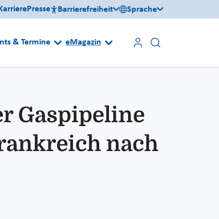
Karriere
Presse
Barrierefreiheit
Sprache
nts & Termine
eMagazin
er Gaspipeline
Frankreich nach