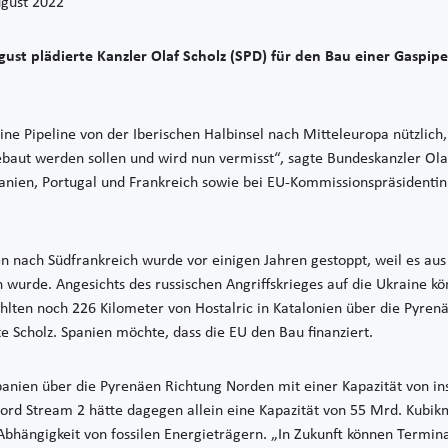
gust 2022
st plädierte Kanzler Olaf Scholz (SPD) für den Bau einer Gaspipel
ine Pipeline von der Iberischen Halbinsel nach Mitteleuropa nützlic
ebaut werden sollen und wird nun vermisst“, sagte Bundeskanzler Ol
Spanien, Portugal und Frankreich sowie bei EU-Kommissionspräsidenti
n nach Südfrankreich wurde vor einigen Jahren gestoppt, weil es aus
n wurde. Angesichts des russischen Angriffskrieges auf die Ukraine k
ten noch 226 Kilometer von Hostalric in Katalonien über die Pyrenäe
e Scholz. Spanien möchte, dass die EU den Bau finanziert.
 Spanien über die Pyrenäen Richtung Norden mit einer Kapazität von 
ord Stream 2 hätte dagegen allein eine Kapazität von 55 Mrd. Kubik
 Abhängigkeit von fossilen Energieträgern. „In Zukunft können Termin