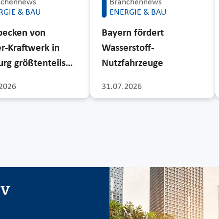
nchennews
Branchennews
RGIE & BAU
ENERGIE & BAU
becken von
Bayern fördert
r-Kraftwerk in
Wasserstoff-
rg größtenteils…
Nutzfahrzeuge
2026
31.07.2026
iv