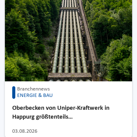
Branchennews
ENERGIE & BAU
Oberbecken von Uniper-Kraftwerk in
Happurg größtenteils…
03.08.2026