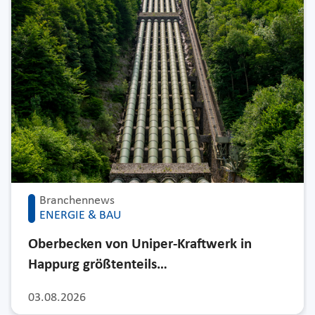
Branchennews
ENERGIE & BAU
Oberbecken von Uniper-Kraftwerk in
Happurg größtenteils…
03.08.2026