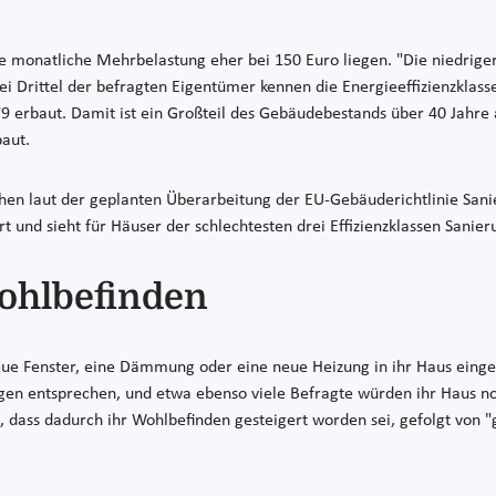
 monatliche Mehrbelastung eher bei 150 Euro liegen. "Die niedrigere
wei Drittel der befragten Eigentümer kennen die Energieeffizienzklasse
 erbaut. Damit ist ein Großteil des Gebäudebestands über 40 Jahre 
baut.
tehen laut der geplanten Überarbeitung der EU-Gebäuderichtlinie S
rt und sieht für Häuser der schlechtesten drei Effizienzklassen San
ohlbefinden
ue Fenster, eine Dämmung oder eine neue Heizung in ihr Haus eingeb
ngen entsprechen, und etwa ebenso viele Befragte würden ihr Haus n
dass dadurch ihr Wohlbefinden gesteigert worden sei, gefolgt von "