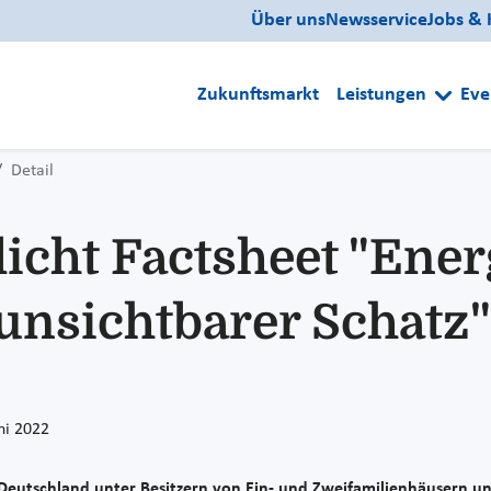
Über uns
Newsservice
Jobs & 
Zukunftsmarkt
Leistungen
Eve
Detail
icht Factsheet "Ener
 unsichtbarer Schatz"
ni 2022
s Deutschland unter Besitzern von Ein- und Zweifamilienhäusern un