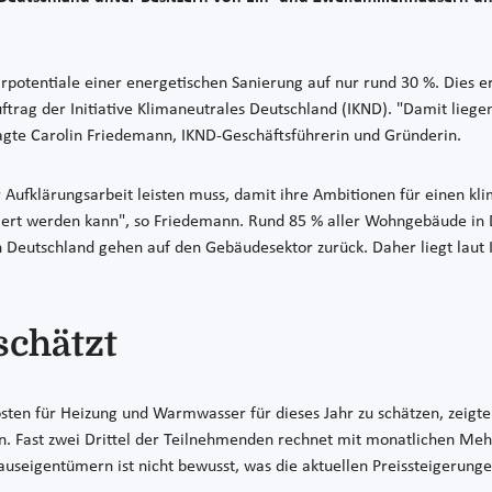
arpotentiale einer energetischen Sanierung auf nur rund 30 %. Dies 
trag der Initiative Klimaneutrales Deutschland (IKND). "Damit liege
sagte Carolin Friedemann, IKND-Geschäftsführerin und Gründerin.
r Aufklärungsarbeit leisten muss, damit ihre Ambitionen für einen k
ziert werden kann", so Friedemann. Rund 85 % aller Wohngebäude in 
Deutschland gehen auf den Gebäudesektor zurück. Daher liegt laut I
schätzt
sten für Heizung und Warmwasser für dieses Jahr zu schätzen, zeigte 
n. Fast zwei Drittel der Teilnehmenden rechnet mit monatlichen M
auseigentümern ist nicht bewusst, was die aktuellen Preissteigerunge