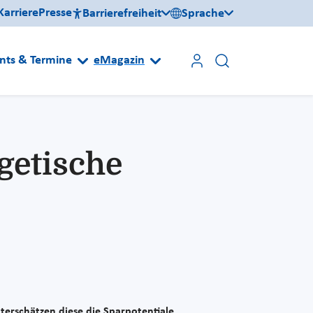
Karriere
Presse
Barrierefreiheit
Sprache
nts & Termine
eMagazin
getische
terschätzen diese die Sparpotentiale