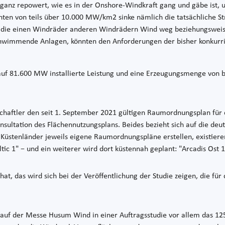
anz repowert, wie es in der Onshore-Windkraft gang und gäbe ist, u
chten von teils über 10.000 MW/km2 sinke nämlich die tatsächliche
 die einen Windräder anderen Windrädern Wind weg beziehungsweise 
hwimmende Anlagen, könnten den Anforderungen der bisher konkurri
f 81.600 MW installierte Leistung und eine Erzeugungsmenge von bi
haftler den seit 1. September 2021 gültigen Raumordnungsplan für 
onsultation des Flächennutzungsplans. Beides bezieht sich auf die de
 Küstenländer jeweils eigene Raumordnungspläne erstellen, existier
tic 1" − und ein weiterer wird dort küstennah geplant: "Arcadis Ost 1
at, das wird sich bei der Veröffentlichung der Studie zeigen, die
uf der Messe Husum Wind in einer Auftragsstudie vor allem das 1250