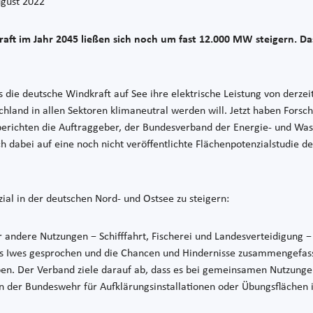
gust 2022
kraft im Jahr 2045 ließen sich noch um fast 12.000 MW steigern.
dass die deutsche Windkraft auf See ihre elektrische Leistung von de
schland in allen Sektoren klimaneutral werden will. Jetzt haben Forsc
 berichten die Auftraggeber, der Bundesverband der Energie- und W
 dabei auf eine noch nicht veröffentlichte Flächenpotenzialstudie d
al in der deutschen Nord- und Ostsee zu steigern:
 andere Nutzungen − Schifffahrt, Fischerei und Landesverteidigung 
as Iwes gesprochen und die Chancen und Hindernisse zusammengefass
. Der Verband ziele darauf ab, dass es bei gemeinsamen Nutzungen
er Bundeswehr für Aufklärungsinstallationen oder Übungsflächen i