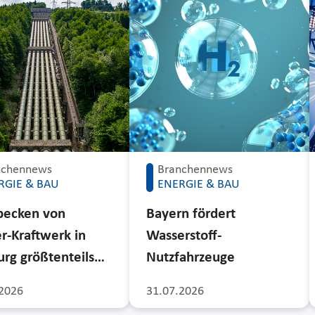
nchennews
Branchennews
RGIE & BAU
ENERGIE & BAU
becken von
Bayern fördert
r-Kraftwerk in
Wasserstoff-
rg größtenteils…
Nutzfahrzeuge
2026
31.07.2026