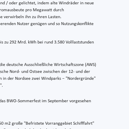
nd / oder gelichtet, indem alte Windräder in neue
 Stromausbeute pro Megawatt durch
verwirbeln ihn zu ihren Lasten.
erenden Nutzer genügen und so Nutzungskonflikte
s zu 292 Mrd. kWh bei rund 3.580 Volllaststunden
die deutsche Ausschließliche Wirtschaftszone (AWS)
utsche Nord- und Ostsee zwischen der 12- und der
en in der Nordsee zwei Windparks − "Nordergründe"
".
 für das BWO-Sommerfest im September vorgesehen
 m2 große "Befristete Vorranggebiet Schifffahrt"