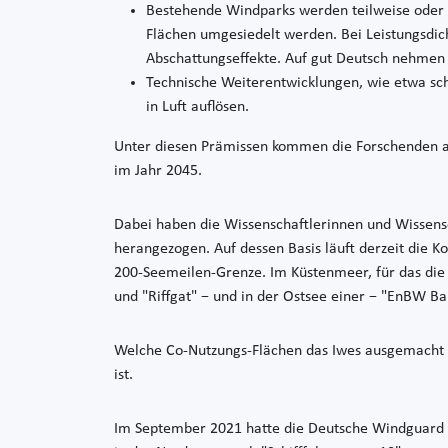
Bestehende Windparks werden teilweise oder g
Flächen umgesiedelt werden. Bei Leistungsdi
Abschattungseffekte. Auf gut Deutsch nehmen
Technische Weiterentwicklungen, wie etwa sc
in Luft auflösen.
Unter diesen Prämissen kommen die Forschenden au
im Jahr 2045.
Dabei haben die Wissenschaftlerinnen und Wissensc
herangezogen. Auf dessen Basis läuft derzeit die K
200-Seemeilen-Grenze. Im Küstenmeer, für das die
und "Riffgat" − und in der Ostsee einer − "EnBW Bal
Welche Co-Nutzungs-Flächen das Iwes ausgemacht h
ist.
Im September 2021 hatte die Deutsche Windguard a