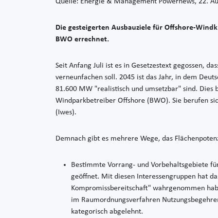
Quelle: Energie & Management Powernews, 22. Au
Die gesteigerten Ausbauziele für Offshore-Wind
BWO errechnet.
Seit Anfang Juli ist es in Gesetzestext gegossen, 
verneunfachen soll. 2045 ist das Jahr, in dem Deut
81.600 MW "realistisch und umsetzbar" sind. Dies
Windparkbetreiber Offshore (BWO). Sie berufen sich
(Iwes).
Demnach gibt es mehrere Wege, das Flächenpotenzi
Bestimmte Vorrang- und Vorbehaltsgebiete für
geöffnet. Mit diesen Interessengruppen hat d
Kompromissbereitschaft" wahrgenommen haben
im Raumordnungsverfahren Nutzungsbegehren d
kategorisch abgelehnt.