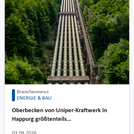
Branchennews
ENERGIE & BAU
Oberbecken von Uniper-Kraftwerk in
Happurg größtenteils…
03.08.2026