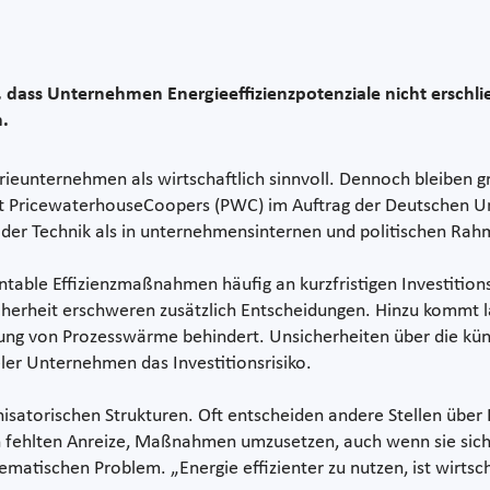
t, dass Unternehmen Energieeffizienzpotenziale nicht ersch
n.
dustrieunternehmen als wirtschaftlich sinnvoll. Dennoch bleiben
ft PricewaterhouseCoopers (PWC) im Auftrag der Deutschen Un
in der Technik als in unternehmensinternen und politischen R
rentable Effizienzmaßnahmen häufig an kurzfristigen Investition
herheit erschweren zusätzlich Entscheidungen. Hinzu kommt 
erung von Prozesswärme behindert. Unsicherheiten über die kü
ler Unternehmen das Investitionsrisiko.
isatorischen Strukturen. Oft entscheiden andere Stellen über In
h fehlten Anreize, Maßnahmen umzusetzen, auch wenn sie sich 
ematischen Problem. „Energie effizienter zu nutzen, ist wirtsc