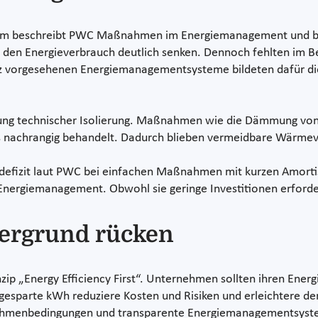
ksam beschreibt PWC Maßnahmen im Energiemanagement und bei
den Energieverbrauch deutlich senken. Dennoch fehlten im Bet
tz vorgesehenen Energiemanagementsysteme bildeten dafür die
utung technischer Isolierung. Maßnahmen wie die Dämmung von 
ls nachrangig behandelt. Dadurch blieben vermeidbare Wärmev
defizit laut PWC bei einfachen Maßnahmen mit kurzen Amortis
ergiemanagement. Obwohl sie geringe Investitionen erforder
dergrund rücken
zip „Energy Efficiency First“. Unternehmen sollten ihren Ener
esparte kWh reduziere Kosten und Risiken und erleichtere de
e Rahmenbedingungen und transparente Energiemanagementsyst