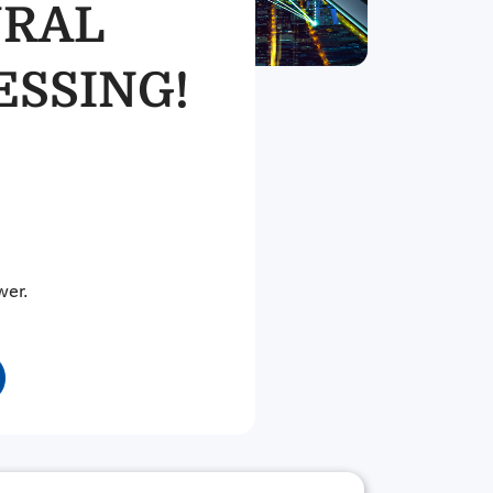
URAL
SSING!
wer.