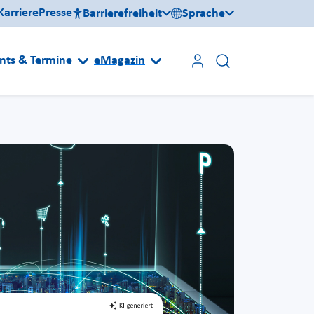
Karriere
Presse
Barrierefreiheit
Sprache
nts & Termine
eMagazin