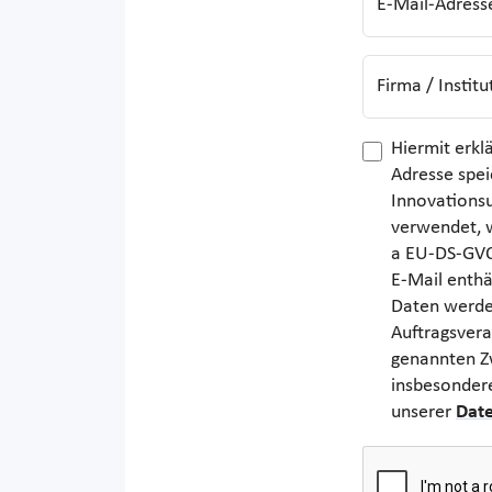
E-Mail-Adress
Firma / Institu
Hiermit erkl
Adresse spei
Innovations
verwendet, w
a EU-DS-GVO)
E-Mail enthä
Daten werde
Auftragsvera
genannten Zw
insbesonder
unserer
Date