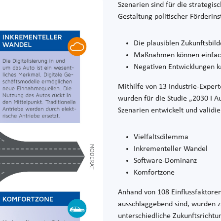
Szenarien sind für die strategi
Gestaltung politischer Förderin
Die plausiblen Zukunftsbild
Maßnahmen können einfach
Negativen Entwicklungen k
Mithilfe von 13 Industrie-Exper
wurden für die Studie „2030 I Au
Szenarien entwickelt und validie
Vielfaltsdilemma
Inkrementeller Wandel
Software-Dominanz
Komfortzone
Anhand von 108 Einflussfaktoren
ausschlaggebend sind, wurden zu
unterschiedliche Zukunftsrichtun