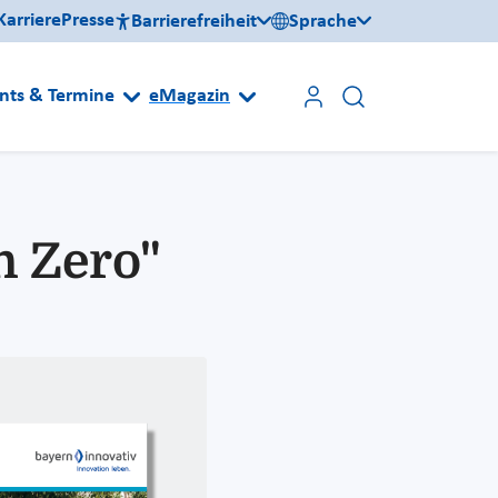
Karriere
Presse
Barrierefreiheit
Sprache
nts & Termine
eMagazin
n Zero"