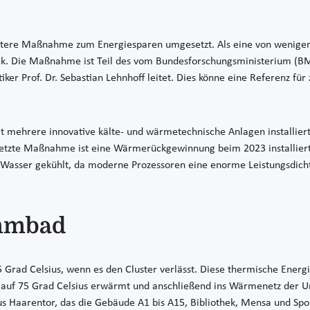
eitere Maßnahme zum Energiesparen umgesetzt. Als eine von wenigen 
ck. Die Maßnahme ist Teil des vom Bundesforschungsministerium (
ker Prof. Dr. Sebastian Lehnhoff leitet. Dies könne eine Referenz fü
 mehrere innovative kälte- und wärmetechnische Anlagen installiert
setzte Maßnahme ist eine Wärmerückgewinnung beim 2023 installiert
t Wasser gekühlt, da moderne Prozessoren eine enorme Leistungsdich
mmbad
Grad Celsius, wenn es den Cluster verlässt. Diese thermische Energi
 75 Grad Celsius erwärmt und anschließend ins Wärmenetz der Univ
s Haarentor, das die Gebäude A1 bis A15, Bibliothek, Mensa und Spo