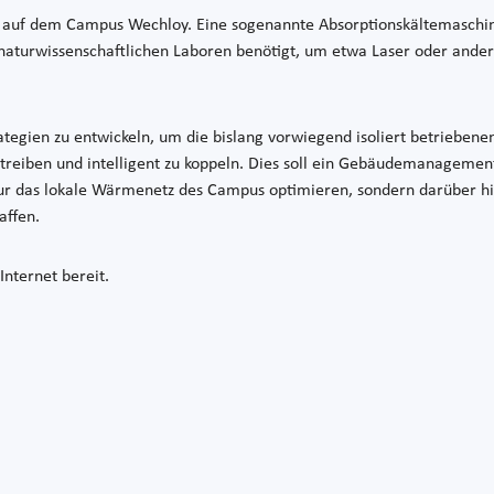
erk auf dem Campus Wechloy. Eine sogenannte Absorptionskältemaschi
n naturwissenschaftlichen Laboren benötigt, um etwa Laser oder and
ategien zu entwickeln, um die bislang vorwiegend isoliert betrieben
treiben und intelligent zu koppeln. Dies soll ein Gebäudemanageme
nur das lokale Wärmenetz des Campus optimieren, sondern darüber hina
affen.
 Internet bereit.