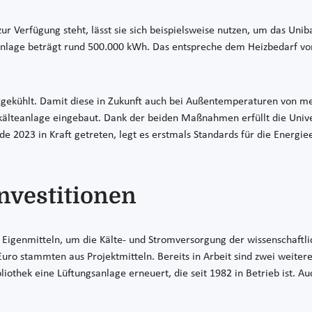
Verfügung steht, lässt sie sich beispielsweise nutzen, um das Unibad
ge beträgt rund 500.000 kWh. Das entspreche dem Heizbedarf von 
gekühlt. Damit diese in Zukunft auch bei Außentemperaturen von meh
älteanlage eingebaut. Dank der beiden Maßnahmen erfüllt die Univers
e 2023 in Kraft getreten, legt es erstmals Standards für die Energiee
Investitionen
us Eigenmitteln, um die Kälte- und Stromversorgung der wissenschaftl
 Euro stammten aus Projektmitteln. Bereits in Arbeit sind zwei wei
iothek eine Lüftungsanlage erneuert, die seit 1982 in Betrieb ist. Au