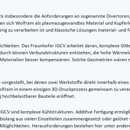
lick insbesondere die Anforderungen an sogenannte Divertor
ben sich Wolfram als plasmazugewandtes Material und Kupferl
rig zu verarbeiten ist und klassische Lösungen material- und f
lichkeiten. Das Fraunhofer IGCV arbeitet daran, komplexe Gitt
Dadurch können Verbundstrukturen entstehen, die hohe Wärmela
Materialien besser kompensieren. Solche Geometrien wären m
orgestellt, bei denen zwei Werkstoffe direkt innerhalb eines
 Wolfram in einem einzigen 3D-Druckprozess gemeinsam zu verar
ng hochbelastbarer Bauteile eröffnet.
IGCV sind komplexe Kühlstrukturen. Additive Fertigung ermögl
e bislang aus vielen Einzelteilen zusammengesetzt oder gelöte
 Möglichkeiten. Herausforderungen bestehen hier unter ander