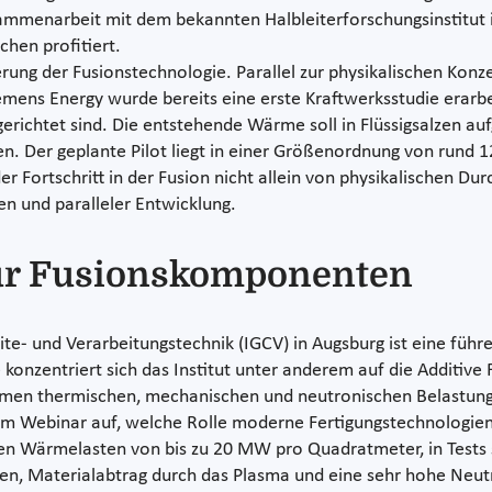
sammenarbeit mit dem bekannten Halbleiterforschungsinstitut i
hen profitiert.
ierung der Fusionstechnologie. Parallel zur physikalischen Kon
emens Energy wurde bereits eine erste Kraftwerksstudie erarbe
sgerichtet sind. Die entstehende Wärme soll in Flüssigsalzen 
. Der geplante Pilot liegt in einer Größenordnung von rund
er Fortschritt in der Fusion nicht allein von physikalischen 
en und paralleler Entwicklung.
für Fusionskomponenten
ite- und Verarbeitungstechnik (IGCV) in Augsburg ist eine füh
konzentriert sich das Institut unter anderem auf die Additive
emen thermischen, mechanischen und neutronischen Belastung
e im Webinar auf, welche Rolle moderne Fertigungstechnologien
ten Wärmelasten von bis zu 20 MW pro Quadratmeter, in Tests
n, Materialabtrag durch das Plasma und eine sehr hohe Neutr