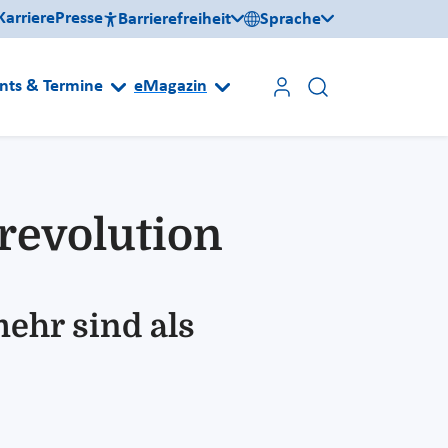
Karriere
Presse
Barrierefreiheit
Sprache
nts & Termine
eMagazin
srevolution
ehr sind als