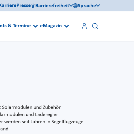
Karriere
Presse
Barrierefreiheit
Sprache
nts & Termine
eMagazin
it Solarmodulen und Zubehör
olarmodulen und Laderegler
r werden seit Jahren in Segelflugzeuge
sand