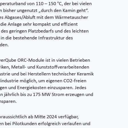
eraturband von 110 – 150 °C, der bei vielen
bisher ungenutzt „durch den Kamin geht“.
des Abgases/Abluft mit dem Wärmetauscher
die Anlage sehr kompakt und effizient
es geringen Platzbedarfs und des leichten
in die bestehende Infrastruktur des
den.
owerQube ORC-Module ist in vielen Betrieben
riken, Metall- und Kunststoffverarbeitenden
strie und bei Herstellern technischer Keramik
lindustrie möglich, um eigenen CO2-freien
en und Energiekosten einzusparen. Jedes
 jährlich bis zu 175 MW Strom erzeugen und
nsparen.
aussichtlich ab Mitte 2024 verfügbar,
en bei Pilotkunden erfolgreich verlaufen und