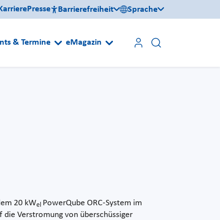
Karriere
Presse
Barrierefreiheit
Sprache
nts & Termine
eMagazin
 dem 20 kW
PowerQube ORC-System im
el
uf die Verstromung von überschüssiger