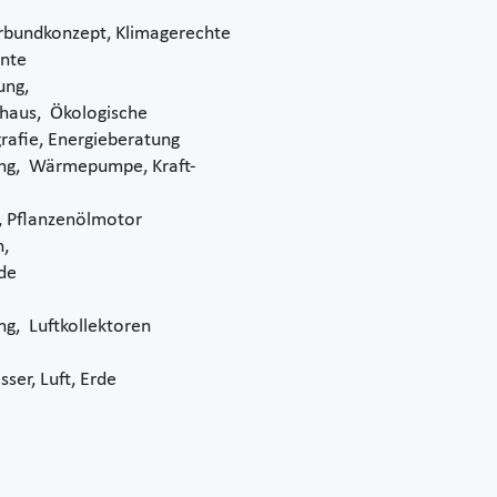
rbundkonzept, Klimagerechte
ente
ung,
ivhaus, Ökologische
afie, Energieberatung
ng, Wärmepumpe, Kraft-
, Pflanzenölmotor
n,
de
, Luftkollektoren
er, Luft, Erde