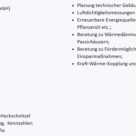
Planung technischer Gebäu
GmbH)
Luftdichtigkeitsmessunge
Erneuerbare Energiequellen
Pflanzenöl etc.;
Beratung zu Wärmedämmun
Passivhäusern;
Beratung zu Fördermöglich
Einsparmaßnahmen;
Kraft-Wärme-Kopplung un
 Hackschnitzel
g, Kennzahlen
ie