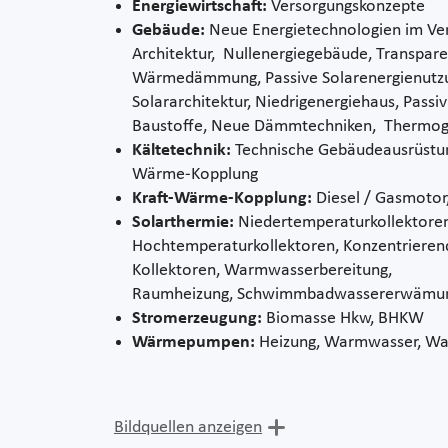
Energiewirtschaft:
Versorgungskonzepte
Gebäude:
Neue Energietechnologien im Ve
Architektur, Nullenergiegebäude, Transpar
Wärmedämmung, Passive Solarenergienutz
Solararchitektur, Niedrigenergiehaus, Pass
Baustoffe, Neue Dämmtechniken, Thermogr
Kältetechnik:
Technische Gebäudeausrüstu
Wärme-Kopplung
Kraft-Wärme-Kopplung:
Diesel / Gasmotor
Solarthermie:
Niedertemperaturkollektore
Hochtemperaturkollektoren, Konzentrieren
Kollektoren, Warmwasserbereitung,
Raumheizung, Schwimmbadwassererwämung
Stromerzeugung:
Biomasse Hkw, BHKW
Wärmepumpen:
Heizung, Warmwasser, Wass
Bildquellen anzeigen