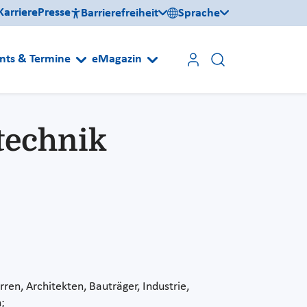
Karriere
Presse
Barrierefreiheit
Sprache
nts & Termine
eMagazin
technik
ren, Architekten, Bauträger, Industrie,
;