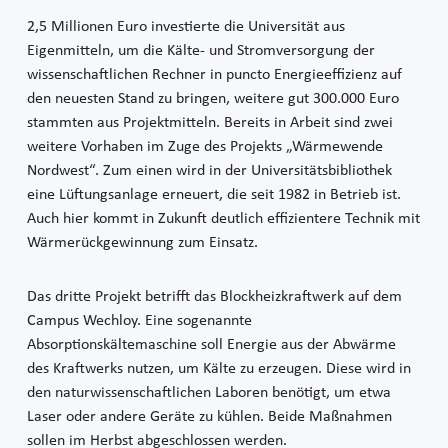
2,5 Millionen Euro investierte die Universität aus
Eigenmitteln, um die Kälte- und Stromversorgung der
wissenschaftlichen Rechner in puncto Energieeffizienz auf
den neuesten Stand zu bringen, weitere gut 300.000 Euro
stammten aus Projektmitteln. Bereits in Arbeit sind zwei
weitere Vorhaben im Zuge des Projekts „Wärmewende
Nordwest“. Zum einen wird in der Universitätsbibliothek
eine Lüftungsanlage erneuert, die seit 1982 in Betrieb ist.
Auch hier kommt in Zukunft deutlich effizientere Technik mit
Wärmerückgewinnung zum Einsatz.
Das dritte Projekt betrifft das Blockheizkraftwerk auf dem
Campus Wechloy. Eine sogenannte
Absorptionskältemaschine soll Energie aus der Abwärme
des Kraftwerks nutzen, um Kälte zu erzeugen. Diese wird in
den naturwissenschaftlichen Laboren benötigt, um etwa
Laser oder andere Geräte zu kühlen. Beide Maßnahmen
sollen im Herbst abgeschlossen werden.