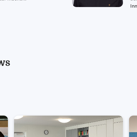
In
ws