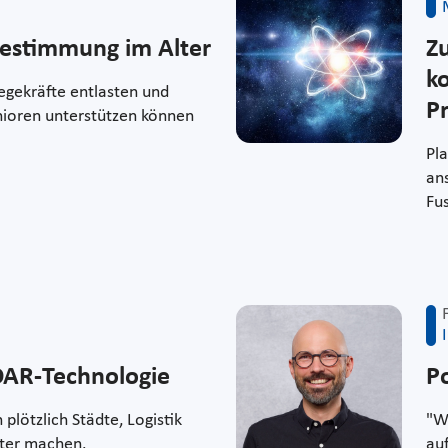
estimmung im Alter
Z
k
legekräfte entlasten und
Pr
nioren unterstützen können
Pl
ans
Fu
iDAR-Technologie
P
lötzlich Städte, Logistik
"W
rter machen.
au