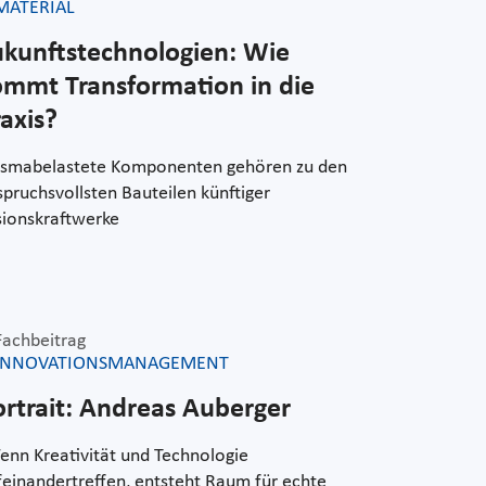
MATERIAL
ukunftstechnologien: Wie
ommt Transformation in die
axis?
asmabelastete Komponenten gehören zu den
pruchsvollsten Bauteilen künftiger
sionskraftwerke
Fachbeitrag
INNOVATIONSMANAGEMENT
ortrait: Andreas Auberger
enn Kreativität und Technologie
feinandertreffen, entsteht Raum für echte