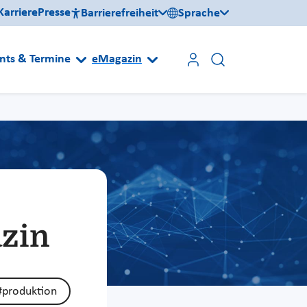
Karriere
Presse
Barrierefreiheit
Sprache
nts & Termine
eMagazin
azin
#produktion