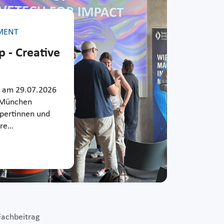
MENT
p - Creative
e am 29.07.2026
 München
xpertinnen und
ere…
Fachbeitrag