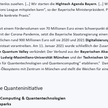
atenlos zusehen. […] Wir starten die
Hightech Agenda Bayern
. […] W
ns League mitspielen kann“, so der Bayerische Ministerpräsident. Pr
ie konkrete Praxis.“
mit einem Fördervolumen von 70 Millionen Euro einen Schwerpunkt d
it der Corona-Pandemie, setzt die Bayerische Staatsregierung einen
zlichen rund 900 Millionen Euro soll sie 2020 und 2021
Digitalisierun
eistaat vorantreiben. Am 11. Januar 2021 wurde schließlich der Zusa
h Quantum Valley
verkündet: Der Verbund aus der
Bayerischen Aka
r
Ludwig-Maximilians-Universität München
und der
Technischen U
um für Quantentechnologien und Quantencomputing“ etablieren.“ Dam
n-Ökosystems mit Zentrum in München und stellt die Weichen für ein
e Quanteninitiative
n-Computing & Quantentechnologien
eparks