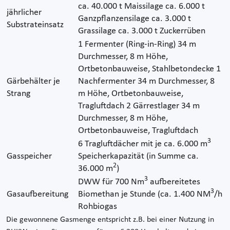
ca. 40.000 t Maissilage ca. 6.000 t
jährlicher
Ganzpflanzensilage ca. 3.000 t
Substrateinsatz
Grassilage ca. 3.000 t Zuckerrüben
1 Fermenter (Ring-in-Ring) 34 m
Durchmesser, 8 m Höhe,
Ortbetonbauweise, Stahlbetondecke 1
Gärbehälter je
Nachfermenter 34 m Durchmesser, 8
Strang
m Höhe, Ortbetonbauweise,
Tragluftdach 2 Gärrestlager 34 m
Durchmesser, 8 m Höhe,
Ortbetonbauweise, Tragluftdach
3
6 Tragluftdächer mit je ca. 6.000 m
Gasspeicher
Speicherkapazität (in Summe ca.
2
36.000 m
)
3
DWW für 700 Nm
aufbereitetes
3
Gasaufbereitung
Biomethan je Stunde (ca. 1.400 NM
/h
Rohbiogas
Die gewonnene Gasmenge entspricht z.B. bei einer Nutzung in