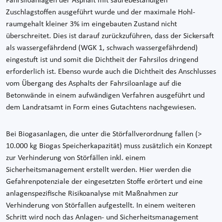
Fahrsiloanlagen der Asphalt mit säurebeständigen
Zuschlagstoffen ausgeführt wurde und der maximale Hohl-
raumgehalt kleiner 3% im eingebauten Zustand nicht
überschreitet. Dies ist darauf zurückzuführen, dass der Sickersaft
als wassergefährdend (WGK 1, schwach wassergefährdend)
eingestuft ist und somit die Dichtheit der Fahrsilos dringend
erforderlich ist. Ebenso wurde auch die Dichtheit des Anschlusses
vom Übergang des Asphalts der Fahrsiloanlage auf die
Betonwände in einem aufwändigen Verfahren ausgeführt und
dem Landratsamt in Form eines Gutachtens nachgewiesen.
Bei Biogasanlagen, die unter die Störfallverordnung fallen (>
10.000 kg Biogas Speicherkapazität) muss zusätzlich ein Konzept
zur Verhinderung von Störfällen inkl. einem
Sicherheitsmanagement erstellt werden. Hier werden die
Gefahrenpotenziale der eingesetzten Stoffe erörtert und eine
anlagenspezifische Risikoanalyse mit Maßnahmen zur
Verhinderung von Störfallen aufgestellt. In einem weiteren
Schritt wird noch das Anlagen- und Sicherheitsmanagement