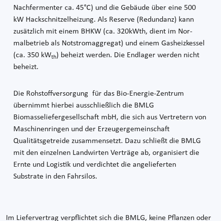
Nachfermenter ca. 45°C) und die Gebäude über eine 500
kW Hackschnitzelheizung. Als Reserve (Redundanz) kann
zusätzlich mit einem BHKW (ca. 320kWth, dient im Nor-
malbetrieb als Notstromaggregat) und einem Gasheizkessel
(ca. 350 kW
) beheizt werden. Die Endlager werden nicht
th
beheizt.
Die Rohstoffversorgung für das Bio-Energie-Zentrum
übernimmt hierbei ausschließlich die BMLG
Biomasseliefergesellschaft mbH, die sich aus Vertretern von
Maschinenringen und der Erzeugergemeinschaft
Qualitätsgetreide zusammensetzt. Dazu schließt die BMLG
mit den einzelnen Landwirten Verträge ab, organisiert die
Ernte und Logistik und verdichtet die angelieferten
Substrate in den Fahrsilos.
Im Liefervertrag verpflichtet sich die BMLG, keine Pflanzen oder