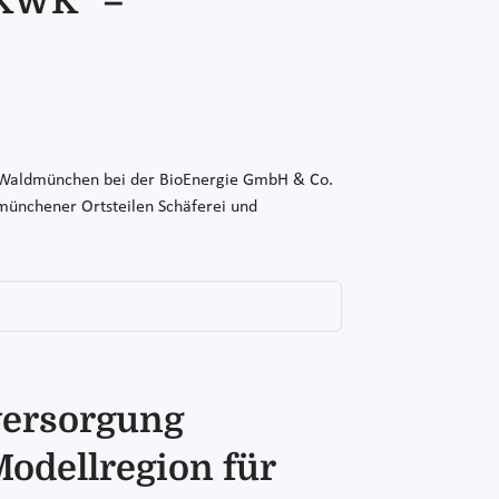
 KWK“ –
n Waldmünchen bei der BioEnergie GmbH & Co.
münchener Ortsteilen Schäferei und
versorgung
odellregion für